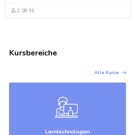
2
32
[Cocoon] Course categories 3 überspringen
Kursbereiche
Alle Kurse
Lerntechnologien